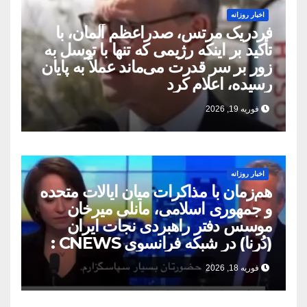
اخبار روزانه
فردریک مرتس، صدراعظم آلمان، با
تأکید بر اینکه رژیمی که تنها با توسل به
زور بر سر قدرت می‌ماند عملاً به پایان
رسیده، اعلام کرد
فوریه 19, 2026
اخبار روزانه
هم‌زمان با مذاکرات میان ایالات متحده
و جمهوری اسلامی، مانلی میرخان
موسس دفتر راهبردی نجات ایران
(دُرنا) در شبکه فرانسوی CNEWS :
فوریه 18, 2026