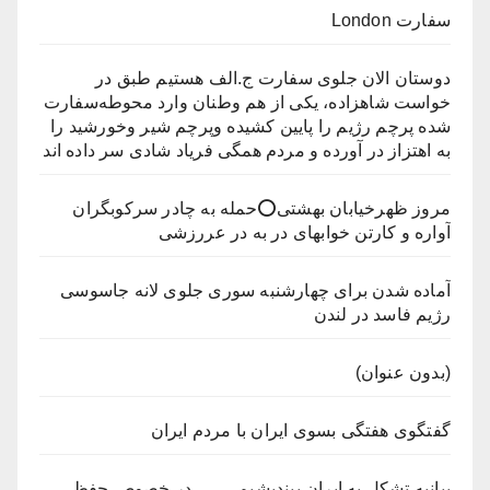
سفارت London
دوستان الان جلوی سفارت ج.الف هستیم طبق در
خواست شاهزاده، یکی از هم وطنان وارد محوطه‌سفارت
شده پرچم رژیم را پایین کشیده وپرچم شیر وخورشید را
به اهتزاز در آورده و مردم همگی فریاد شادی سر داده اند
مروز ظهرخیابان بهشتی⭕️حمله به چادر سرکوبگران
آواره و کارتن خوابهای در به در عررزشی
آماده شدن برای چهارشنبه سوری جلوی لانه جاسوسی
رژیم فاسد در لندن
(بدون عنوان)
گفتگوی هفتگی بسوی ایران با مردم ایران
بیانیه تشکل به ایران بیندیشیم , در خصوص حفظ