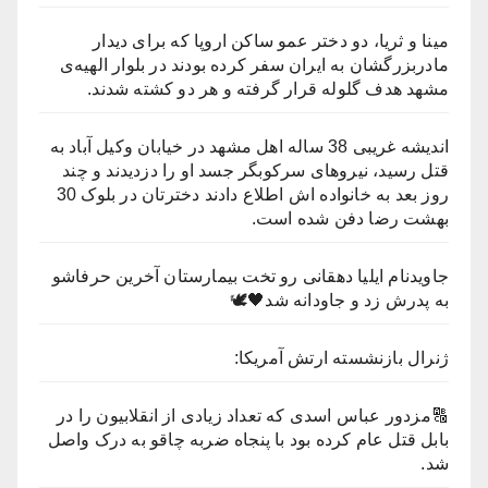
مینا و ثریا، دو دختر عمو ساکن ارو‌پا که برای دیدار
مادربزرگشان به ایران سفر کرده بودند در بلوار الهیه‌ی
مشهد هدف گلوله قرار گرفته و هر دو کشته شدند.
اندیشه غریبی 38 ساله اهل مشهد در خیابان وکیل آباد به
قتل رسید، نیروهای سرکوبگر جسد او را دزدیدند و چند
روز بعد به خانواده اش اطلاع دادند دخترتان در بلوک 30
بهشت رضا دفن شده است.
جاویدنام ایلیا دهقانی رو تخت بیمارستان آخرین حرفاشو
به پدرش زد و جاودانه شد🖤🕊
ژنرال بازنشسته ارتش آمریکا:
🔠مزدور عباس اسدی که تعداد زیادی از انقلابیون را در
بابل قتل عام کرده بود با پنجاه ضربه چاقو به درک واصل
شد.