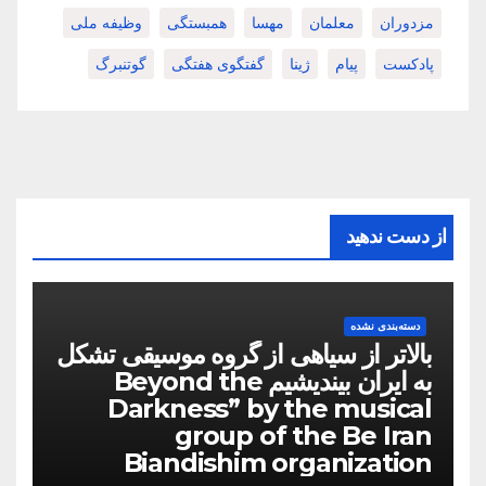
مزدوران
معلمان
مهسا
همبستگی
وظیفه ملی
پادکست
پیام
ژینا
گفتگوی هفتگی
گوتنبرگ
از دست ندهید
دسته‌بندی نشده
بالاتر از سیاهی از گروه موسیقی تشکل
به ایران بیندیشیم Beyond the
Darkness” by the musical
group of the Be Iran
Biandishim organization