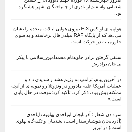
امروز چهارشنبه ۱۸ فوریه چهلم داوود آبی_ حسین
شعبانی واسفندیار نادری از جانباختگان شهر هشتگرد
بود.
هواپیمای آواکس E-3 نیروی هوایی ایالات متحده را نشان
می‌دهد که از پایگاه RAF میلدن‌هال برخاسته و به سوی
خاورمیانه در حرکت است.
سلفی گرفتن برادر جاویدنام محمدامین_سلامی با پیکر
بی‌جان برادرش
در آخرین پیام، ترامپ به رژیم هشدار شدیدی داد و
عملیات آمریکا علیه مادورو در ونزوئلا رو نمونه‌ای از آنچه
ممکنه پیش بیاد، ذکر کرد. تأکید کرد:«وقت در حال پایان
است.»
سردادن شعار : آذربایجان اویاخدی پهلویه دایاخدی
(آذربایجان هوشیار/بیدار است، پشتیبان و تکیه‌گاه پهلوی
است.) در تبریز