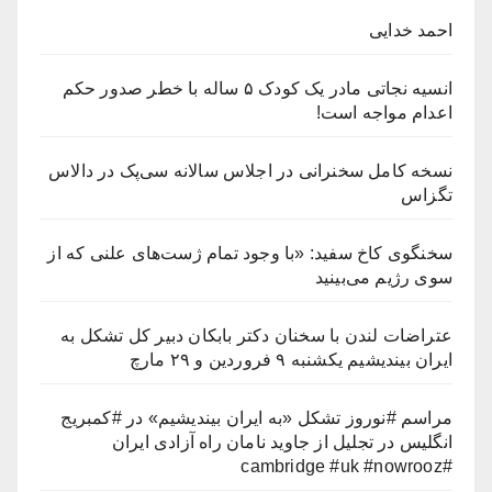
احمد خدایی
انسیه نجاتی مادر یک کودک ۵ ساله با خطر صدور حکم
اعدام مواجه است!
نسخه کامل سخنرانی در اجلاس سالانه سی‌پک در دالاس
تگزاس
سخنگوی کاخ سفید: «با وجود تمام ژست‌های علنی که از
سوی رژیم می‌بینید
عتراضات لندن با سخنان دکتر بابکان دبیر کل تشکل به
ایران بیندیشیم یکشنبه ۹ فروردین و ۲۹ مارچ
مراسم #نوروز تشکل «به ایران بیندیشیم» در #کمبریج
انگلیس در تجلیل از جاوید نامان راه آزادی ایران
#cambridge #uk #nowrooz