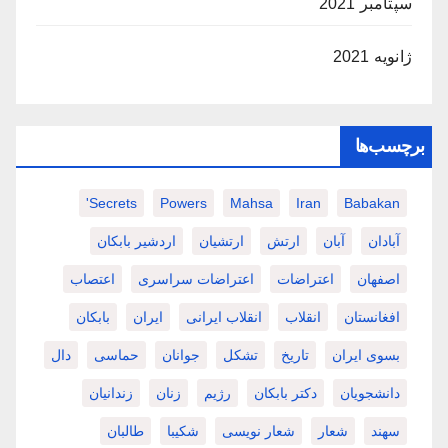
سپتامبر 2021
ژانویه 2021
برچسب‌ها
Secrets'
Powers
Mahsa
Iran
Babakan
آبادان
آبان
ارتش
ارتشیان
اردشیر بابکان
اصفهان
اعتراضات
اعتراضات سراسری
اعتصاب
افغانستان
انقلاب
انقلاب ایرانی
ایران
بابکان
بسوی ایران
تاریخ
تشکل
جوانان
حماسی
دال
دانشجویان
دکتر بابکان
رژیم
زنان
زندانیان
سهند
شعار
شعار نویسی
شکیبا
طالبان