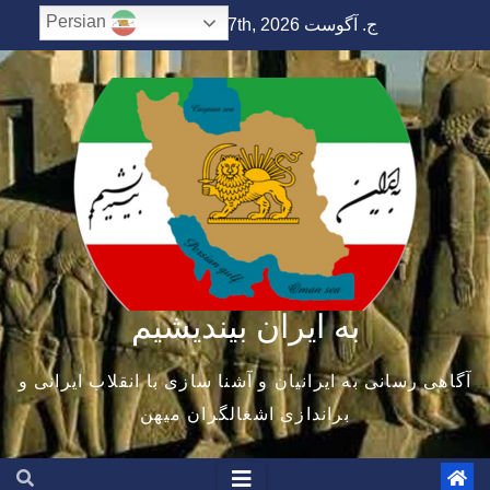
Ski
Persian
ج. آگوست 7th, 2026
6:21:39 AM
t
conten
به ایران بیندیشیم
آگاهی رسانی به ایرانیان و آشنا سازی با انقلاب ایرانی و
براندازی اشغالگران میهن