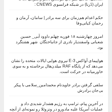
ایران (دُرنا) در شبکه فرانسوی CNEWS :
حکم اعدام هم‌زمان برای سه برادر | سامان، آرمان و
رحمان کیانی‌وفا
امروز چهارشنبه ۱۸ فوریه چهلم داوود آبی_ حسین
شعبانی واسفندیار نادری از جانباختگان شهر هشتگرد
بود.
هواپیمای آواکس E-3 نیروی هوایی ایالات متحده را نشان
می‌دهد که از پایگاه RAF میلدن‌هال برخاسته و به سوی
خاورمیانه در حرکت است.
سلفی گرفتن برادر جاویدنام محمدامین_سلامی با پیکر
بی‌جان برادرش
در آخرین پیام، ترامپ به رژیم هشدار شدیدی داد و
عملیات آمریکا علیه مادورو در ونزوئلا رو نمونه‌ای از آنچه