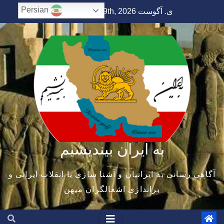
Ski
Persian
ی. آگوست 9th, 2026
8:10:48 AM
t
conten
به ایران بیندیشیم
آگاهی رسانی به ایرانیان و آشنا سازی با انقلاب ایرانی و
براندازی اشغالگران میهن