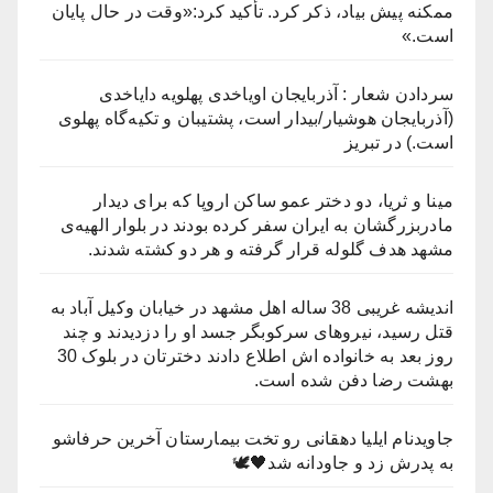
ممکنه پیش بیاد، ذکر کرد. تأکید کرد:«وقت در حال پایان
است.»
سردادن شعار : آذربایجان اویاخدی پهلویه دایاخدی
(آذربایجان هوشیار/بیدار است، پشتیبان و تکیه‌گاه پهلوی
است.) در تبریز
مینا و ثریا، دو دختر عمو ساکن ارو‌پا که برای دیدار
مادربزرگشان به ایران سفر کرده بودند در بلوار الهیه‌ی
مشهد هدف گلوله قرار گرفته و هر دو کشته شدند.
اندیشه غریبی 38 ساله اهل مشهد در خیابان وکیل آباد به
قتل رسید، نیروهای سرکوبگر جسد او را دزدیدند و چند
روز بعد به خانواده اش اطلاع دادند دخترتان در بلوک 30
بهشت رضا دفن شده است.
جاویدنام ایلیا دهقانی رو تخت بیمارستان آخرین حرفاشو
به پدرش زد و جاودانه شد🖤🕊