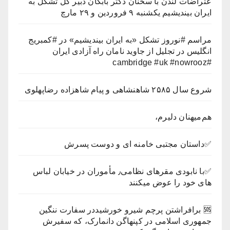
عتراضات لندن با سخنان دکتر بابکان دبیر کل تشکل به
ایران بیندیشیم یکشنبه ۹ فروردین و ۲۹ مارچ
مراسم #نوروز تشکل «به ایران بیندیشیم» در #کمبریج
انگلیس در تجلیل از جاوید نامان راه آزادی ایران
#cambridge #uk #nowrooz
شروع سال ۲۵۸۵ شاهنشاهی و پیام شاهزاده رضاپهلوی
هم‌میهنان دلیرم،
✅داستان مجتبی خامنه ای و دوست پسرش
✅با نابودی مقرهای نظامی٫ مأموران در خیابان لباس
های خود را عوض میکنند
🆘 ‏برافراشتن پرچم شیرو خورشید‏در سفارت ننگین
جمهوری اسلامی در کپنهاگن دانمارک، که سفیرش