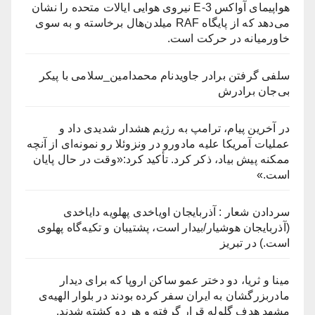
هواپیمای آواکس E-3 نیروی هوایی ایالات متحده را نشان
می‌دهد که از پایگاه RAF میلدن‌هال برخاسته و به سوی
خاورمیانه در حرکت است.
سلفی گرفتن برادر جاویدنام محمدامین_سلامی با پیکر
بی‌جان برادرش
در آخرین پیام، ترامپ به رژیم هشدار شدیدی داد و
عملیات آمریکا علیه مادورو در ونزوئلا رو نمونه‌ای از آنچه
ممکنه پیش بیاد، ذکر کرد. تأکید کرد:«وقت در حال پایان
است.»
سردادن شعار : آذربایجان اویاخدی پهلویه دایاخدی
(آذربایجان هوشیار/بیدار است، پشتیبان و تکیه‌گاه پهلوی
است.) در تبریز
مینا و ثریا، دو دختر عمو ساکن ارو‌پا که برای دیدار
مادربزرگشان به ایران سفر کرده بودند در بلوار الهیه‌ی
مشهد هدف گلوله قرار گرفته و هر دو کشته شدند.