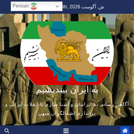
Ski
Persian
ش. آگوست 8th, 2026
1:13:59 PM
t
conten
به ایران بیندیشیم
آگاهی رسانی به ایرانیان و آشنا سازی با انقلاب ایرانی و
براندازی اشغالگران میهن