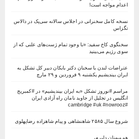
اعدام مواجه است!
نسخه کامل سخنرانی در اجلاس سالانه سی‌پک در دالاس
تگزاس
سخنگوی کاخ سفید: «با وجود تمام ژست‌های علنی که از
سوی رژیم می‌بینید
عتراضات لندن با سخنان دکتر بابکان دبیر کل تشکل به
ایران بیندیشیم یکشنبه ۹ فروردین و ۲۹ مارچ
مراسم #نوروز تشکل «به ایران بیندیشیم» در #کمبریج
انگلیس در تجلیل از جاوید نامان راه آزادی ایران
#cambridge #uk #nowrooz
شروع سال ۲۵۸۵ شاهنشاهی و پیام شاهزاده رضاپهلوی
هم‌میهنان دلیرم،