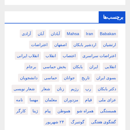
برچسب‌ها
Babakan
Iran
Mahsa
آبادان
آبان
آزادی
ارتشیان
اردشیر بابکان
اصفهان
اعتراضات
اعتراضات سراسری
اعتصاب
انقلاب
انقلاب ایرانی
انقلابی
ایران
بابکان
بخش حماسی
برجام
بسوی ایران
تاریخ
جوانان
حماسی
دانشجویان
دکتر بابکان
رپ
رژیم
زنان
شعار
شعار نویسی
عزای ملی
قیام
مزدوران
معلمان
مهسا
نامه
همبستگی
همراه شو
هموطن
پیام
ژینا
کارگر
گفتگوی هفتگی
گوتنبرگ
۲۴ شهریور